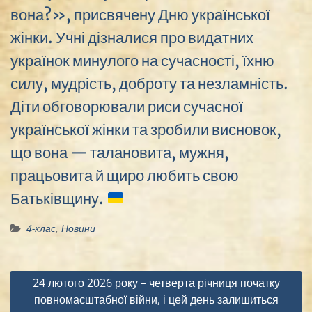
вона?», присвячену Дню української
жінки. Учні дізналися про видатних
українок минулого на сучасності, їхню
силу, мудрість, доброту та незламність.
Діти обговорювали риси сучасної
української жінки та зробили висновок,
що вона — талановита, мужня,
працьовита й щиро любить свою
Батьківщину.
4-клас
,
Новини
Навігація
24 лютого 2026 року – четверта річниця початку
записів
повномасштабної війни, і цей день залишиться