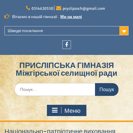
Перейти
до
0314620530
pryslipzoch@gmail.com
вмісту
Вітаємо в нашій гімназії
Ми на мапі
Швидкі посилання
Facebook
ПРИСЛІПСЬКА ГІМНАЗІЯ
Міжгірської селищної ради
Шукати:
Меню
Національно-патріотичне виховання