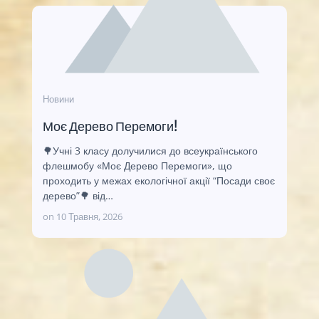
Новини
Моє Дерево Перемоги!
🌳Учні 3 класу долучилися до всеукраїнського
флешмобу «Моє Дерево Перемоги», що
проходить у межах екологічної акції “Посади своє
дерево”🌳 від…
on
10 Травня, 2026