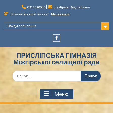
Перейти
до
0314620530
pryslipzoch@gmail.com
вмісту
Вітаємо в нашій гімназії
Ми на мапі
Швидкі посилання
Facebook
ПРИСЛІПСЬКА ГІМНАЗІЯ
Міжгірської селищної ради
Шукати:
Меню