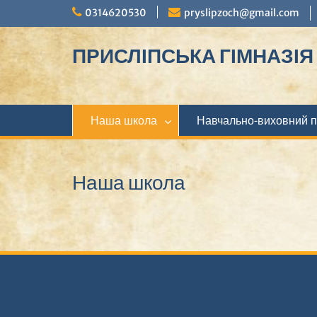
Перейти
0314620530
pryslipzoch@gmail.com
до
вмісту
ПРИСЛІПСЬКА ГІМНАЗІЯ М
Наша школа
Навчально-виховний 
Наша школа