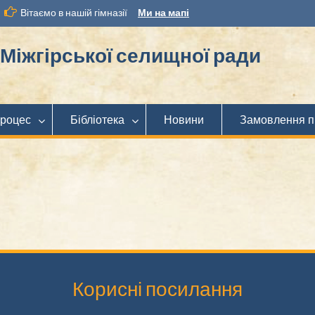
Вітаємо в нашій гімназії
Ми на мапі
іжгірської селищної ради
процес
Бібліотека
Новини
Замовлення п
Корисні посилання