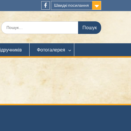
Швидкі посилання
Facebook
Шукати:
ідручників
Фотогалерея