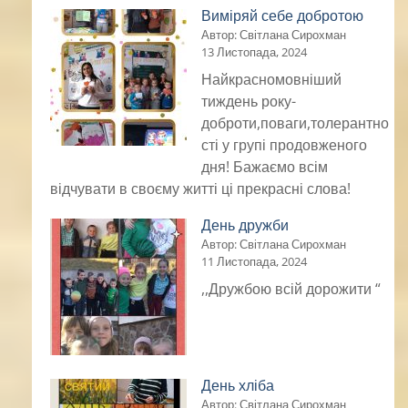
Виміряй себе добротою
Автор: Світлана Сирохман
13 Листопада, 2024
Найкрасномовніший
тиждень року-
доброти,поваги,толерантно
сті у групі продовженого
дня! Бажаємо всім
відчувати в своєму житті ці прекрасні слова!
День дружби
Автор: Світлана Сирохман
11 Листопада, 2024
,,Дружбою всій дорожити “
День хліба
Автор: Світлана Сирохман