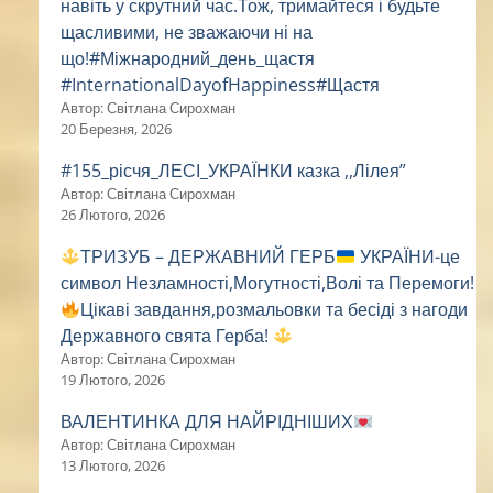
навіть у скрутний час.Тож, тримайтеся і будьте
щасливими, не зважаючи ні на
що!#Міжнародний_день_щастя
#InternationalDayofHappiness#Щастя
Автор: Світлана Сирохман
20 Березня, 2026
#155_рісчя_ЛЕСІ_УКРАЇНКИ казка ,,Лілея”
Автор: Світлана Сирохман
26 Лютого, 2026
ТРИЗУБ – ДЕРЖАВНИЙ ГЕРБ
УКРАЇНИ-це
символ Незламності,Могутності,Волі та Перемоги!
Цікаві завдання,розмальовки та бесіді з нагоди
Державного свята Герба!
Автор: Світлана Сирохман
19 Лютого, 2026
ВАЛЕНТИНКА ДЛЯ НАЙРІДНІШИХ
Автор: Світлана Сирохман
13 Лютого, 2026