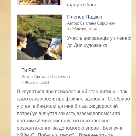
шану хлібові
Пленер Падіюн
Автор: Світлана Сирохман
17 Жовтня, 2024
Участь вихованців у пленері
до Дня художника.
Ти Як?
Автор: Світлана Сирохман
4 Жовтня, 2024
Піклуватися про психологічний стан дитини – так
само важливо,як про фізичне здоров’я ! Особливо
у стані війни,коли дитина більш ,як дорослий
потребує відчуття захисту,взаємодопомоги та
підтримки! Використовуємо психологічне
розвантаження за допомогою вправ ,,Безпечні
обійми”, ,Побудь зі мною”, ,,Впевненість та