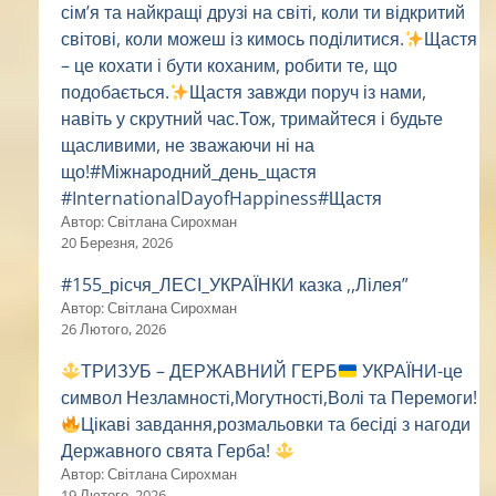
сім’я та найкращі друзі на світі, коли ти відкритий
світові, коли можеш із кимось поділитися.
Щастя
– це кохати і бути коханим, робити те, що
подобається.
Щастя завжди поруч із нами,
навіть у скрутний час.Тож, тримайтеся і будьте
щасливими, не зважаючи ні на
що!#Міжнародний_день_щастя
#InternationalDayofHappiness#Щастя
Автор: Світлана Сирохман
20 Березня, 2026
#155_рісчя_ЛЕСІ_УКРАЇНКИ казка ,,Лілея”
Автор: Світлана Сирохман
26 Лютого, 2026
ТРИЗУБ – ДЕРЖАВНИЙ ГЕРБ
УКРАЇНИ-це
символ Незламності,Могутності,Волі та Перемоги!
Цікаві завдання,розмальовки та бесіді з нагоди
Державного свята Герба!
Автор: Світлана Сирохман
19 Лютого, 2026