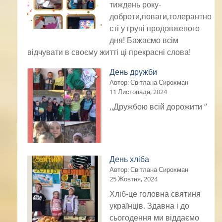
тиждень року-
доброти,поваги,толерантно
сті у групі продовженого
дня! Бажаємо всім
відчувати в своєму житті ці прекрасні слова!
День дружби
Автор: Світлана Сирохман
11 Листопада, 2024
,,Дружбою всій дорожити “
День хліба
Автор: Світлана Сирохман
25 Жовтня, 2024
Хліб-це головна святиня
українців. Здавна і до
сьогодення ми віддаємо