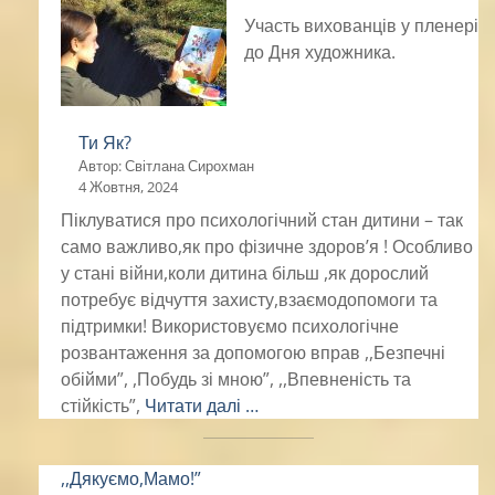
Участь вихованців у пленері
до Дня художника.
Ти Як?
Автор: Світлана Сирохман
4 Жовтня, 2024
Піклуватися про психологічний стан дитини – так
само важливо,як про фізичне здоров’я ! Особливо
у стані війни,коли дитина більш ,як дорослий
потребує відчуття захисту,взаємодопомоги та
підтримки! Використовуємо психологічне
розвантаження за допомогою вправ ,,Безпечні
обійми”, ,Побудь зі мною”, ,,Впевненість та
стійкість”,
Читати далі …
,,Дякуємо,Мамо!”