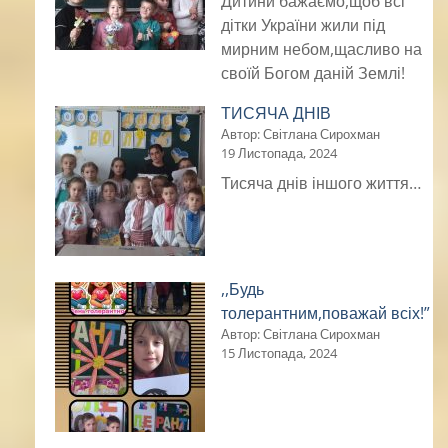
Дитини бажаємо,щоб всі
дітки України жили під
мирним небом,щасливо на
своїй Богом даній Землі!
ТИСЯЧА ДНІВ
Автор: Світлана Сирохман
19 Листопада, 2024
Тисяча днів іншого життя…
,,Будь
толерантним,поважай всіх!”
Автор: Світлана Сирохман
15 Листопада, 2024