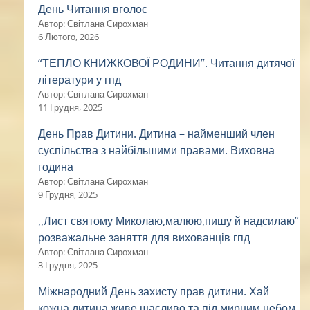
День Читання вголос
Автор: Світлана Сирохман
6 Лютого, 2026
“ТЕПЛО КНИЖКОВОЇ РОДИНИ”. Читання дитячої
літератури у гпд
Автор: Світлана Сирохман
11 Грудня, 2025
День Прав Дитини. Дитина – найменший член
суспільства з найбільшими правами. Виховна
година
Автор: Світлана Сирохман
9 Грудня, 2025
,,Лист святому Миколаю,малюю,пишу й надсилаю”
розважальне заняття для вихованців гпд
Автор: Світлана Сирохман
3 Грудня, 2025
Міжнародний День захисту прав дитини. Хай
кожна дитина живе щасливо та під мирним небом