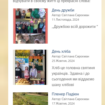
відчувати в своєму житті ці прекрасні слова!
День дружби
Автор: Світлана Сирохман
11 Листопада, 2024
,,Дружбою всій дорожити “
День хліба
Автор: Світлана Сирохман
25 Жовтня, 2024
Хліб-це головна святиня
українців. Здавна і до
сьогодення ми віддаємо
шану хлібові
Пленер Падіюн
Автор: Світлана Сирохман
17 Жовтня, 2024