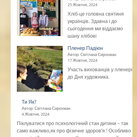
25 Жовтня, 2024
Хліб-це головна святиня
українців. Здавна і до
сьогодення ми віддаємо
шану хлібові
Пленер Падіюн
Автор: Світлана Сирохман
17 Жовтня, 2024
Участь вихованців у пленері
до Дня художника.
Ти Як?
Автор: Світлана Сирохман
4 Жовтня, 2024
Піклуватися про психологічний стан дитини – так
само важливо,як про фізичне здоров’я ! Особливо