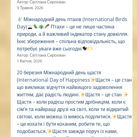
Автор: Світлана Сирохман
9 Травня, 2026
Міжнародний день птахів (International Birds
Day)
Птахи – це не лише частина
природи, а й важливий індикатор стану довкілля.
Їхнє збереження – спільна відповідальність, що
потребує уваги вже сьогодні
Автор: Світлана Сирохман
1 Квітня, 2026
20 березня Міжнародний день щастя
(International Day of Happiness
Щастя – це стан
що викликає відчуття найвищого задоволення
життям, дає радість людині.
Щастя – це стан
Щастя – коли радієш простим дрібницям, коли є
сім’я та найкращі друзі на світі, коли ти відкритий
світові, коли можеш із кимось поділитися.
Щастя
– це кохати і бути коханим, робити те, що
подобається.
Щастя завжди поруч із нами,