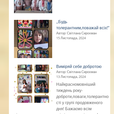
,,Будь
толерантним,поважай всіх!”
Автор: Світлана Сирохман
15 Листопада, 2024
Виміряй себе добротою
Автор: Світлана Сирохман
13 Листопада, 2024
Найкрасномовніший
тиждень року-
доброти,поваги,толерантно
сті у групі продовженого
дня! Бажаємо всім