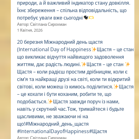
природи, а й важливий індикатор стану довкілля.
Їхнє збереження – спільна відповідальність, що
потребує уваги вже сьогодні
Автор: Світлана Сирохман
1 Квітня, 2026
20 березня Міжнародний день щастя
(International Day of Happiness
Щастя – це стан
що викликає відчуття найвищого задоволення
життям, дає радість людині.
Щастя – це стан
Щастя – коли радієш простим дрібницям, коли є
сім’я та найкращі друзі на світі, коли ти відкритий
світові, коли можеш із кимось поділитися.
Щастя
– це кохати і бути коханим, робити те, що
подобається.
Щастя завжди поруч із нами,
навіть у скрутний час.Тож, тримайтеся і будьте
щасливими, не зважаючи ні на
що!#Міжнародний_день_щастя
#InternationalDayofHappiness#Щастя
Автор: Світлана Сирохман