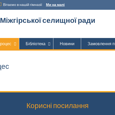
Вітаємо в нашій гімназії
Ми на мапі
іжгірської селищної ради
процес
Бібліотека
Новини
Замовлення п
цес
Корисні посилання