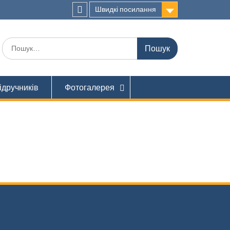
Швидкі посилання
Facebook
Шукати:
ідручників
Фотогалерея