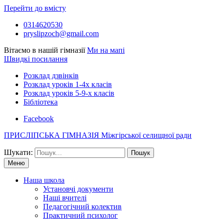
Перейти до вмісту
0314620530
pryslipzoch@gmail.com
Вітаємо в нашій гімназії
Ми на мапі
Швидкі посилання
Розклад дзвінків
Розклад уроків 1-4х класів
Розклад уроків 5-9-х класів
Бібліотека
Facebook
ПРИСЛІПСЬКА ГІМНАЗІЯ Міжгірської селищної ради
Шукати:
Меню
Наша школа
Установчі документи
Наші вчителі
Педагогічний колектив
Практичний психолог