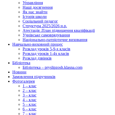
Управління
Наші досягнення
Як нас знайти
Історія школи
Соціальний педагог
Структура 2025/2026 н.р.
Атестація .План підвищення кваліфікації
Учнівське самоврядування
Національно-патріотичне виховання
Навчально-виховний процес
Розклад уроків 5-9-х класів
Розклад уроків 1-4х класів
Розклад дзвінків
Бібліотека
Бібліотека – pryslipzosh.klasna.com
Новини
Замовлення підручників
Фотогалерея
1 – клас
2 – клас
3 – клас
4 – клас
5 – клас
6 – клас
7 – клас