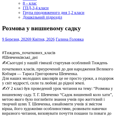
8 – клас
ГПД-3,4 класи
Група продовженого дня 1,2 класи
Дошкільний підрозділ
Розмова у вишневому садку
9 Березня, 2026
9 Квітня, 2026
Галина Головка
#Тиждень_початкових_класів
#Шевченківські_дні
✍️Сьогодні у нашій гімназії стартував особливий Тиждень
початкових класів, приурочений до дня народження Великого
Кобзаря — Тараса Григоровича Шевченка.
Для наших молодших школярів це не просто уроки, а подорож
у світ мудрості, сили та любові до рідної землі.
✍️У 2 класі був проведений урок читання на тему: “Розмова у
вишневому саду. Т. Г. Шевченко “Садок вишневий коло хати”,
метою якого було поглибити знання учнів про життєвий і
творчий шлях Т. Шевченка, ознайомити учнів зі змістом
вірша, його художніми особливостями, розвивати навички
виразного читання, виховувати почуття пошани та поваги до