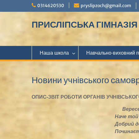
Перейти
0314620530
pryslipzoch@gmail.com
до
вмісту
ПРИСЛІПСЬКА ГІМНАЗІЯ М
Наша школа
Навчально-виховний 
Новини учнівського самов
ОПИС-ЗВІТ РОБОТИ ОРГАНІВ УЧНІВСЬК
Вересе
Наче той
Добрий день, моя на
Починається новий на