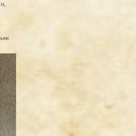
ті,
о
льки