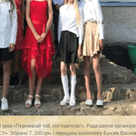
 урок «Перемагай той, хто пам’ятає!». Рада школи організу
ЗСУ». Зібрано 7. 200 грн. і передано волонтеру Бунзяк Васил