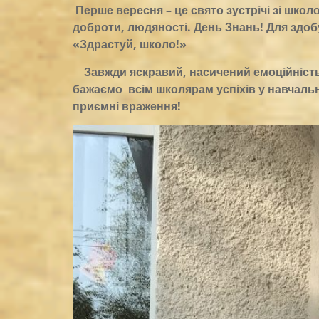
Перше вересня – це свято зустрічі зі шко
доброти, людяності. День Знань! Для здобу
«Здрастуй, школо!»
Завжди яскравий, насичений емоційніст
бажаємо всім школярам успіхів у навчаль
приємні враження!