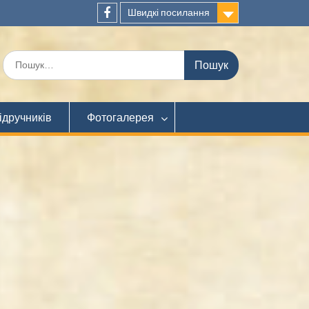
Швидкі посилання
Facebook
Шукати:
ідручників
Фотогалерея