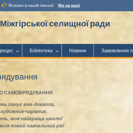
Вітаємо в нашій гімназії
Ми на мапі
іжгірської селищної ради
процес
Бібліотека
Новини
Замовлення п
рядування
ОГО САМОВРЯДУВАННЯ
нь панує вже довкола,
 художник-чарівник.
йкраща школо!
вчальний рік!