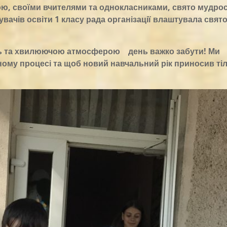
лою, своїми вчителями та однокласниками, свято мудрос
вачів освіти 1 класу рада організації влаштувала свят
ь та хвилюючою атмосферою день важко забути! Ми
ному процесі та щоб новий навчальний рік приносив ті