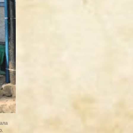
вала
ю.