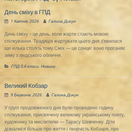
День сміху в ГПД
1 Квітня, 2026
Галина Дикун
День сміху – це день, коли жарти стають мовою
спілкування. Традиція жартувати цього дня з’явилася
ще кілька століть тому.Сміх — це сонце: воно проганяє
зиму з людського обличчя.
ГПД-3,4 класи
,
Новини
Великий Кобзар
9 Березня, 2026
Галина Дикун
У групі продовженого дня було проведено годину
спілкування, присвячену великому українському поету,
художнику та мислителю — Тарасу Шевченку. Діти
дізналися більше про життя і творчість Кобзаря, про