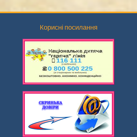
записами
Корисні посилання