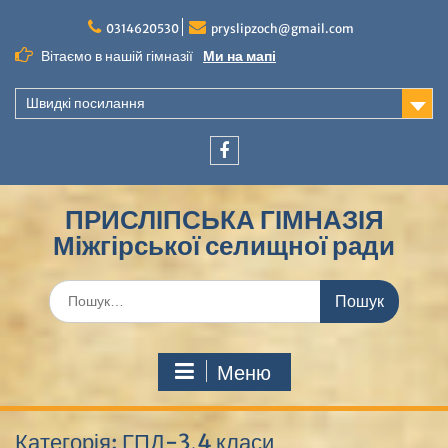
Перейти
до
0314620530
pryslipzoch@gmail.com
вмісту
Вітаємо в нашій гімназії
Ми на мапі
Швидкі посилання
Facebook
ПРИСЛІПСЬКА ГІМНАЗІЯ
Міжгірської селищної ради
Шукати:
Меню
Категорія:
ГПД-3,4 класи