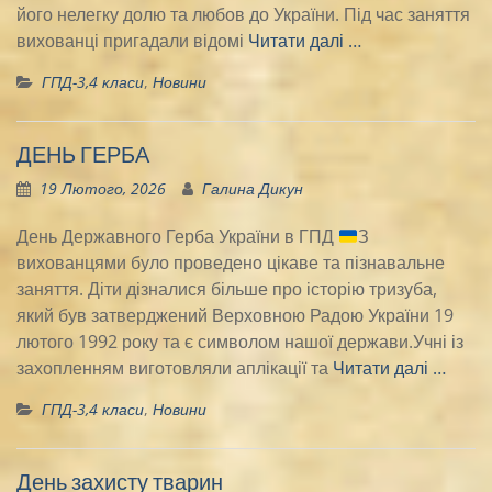
його нелегку долю та любов до України. Під час заняття
вихованці пригадали відомі
Читати далі …
ГПД-3,4 класи
,
Новини
ДЕНЬ ГЕРБА
19 Лютого, 2026
Галина Дикун
День Державного Герба України в ГПД
З
вихованцями було проведено цікаве та пізнавальне
заняття. Діти дізналися більше про історію тризуба,
який був затверджений Верховною Радою України 19
лютого 1992 року та є символом нашої держави.Учні із
захопленням виготовляли аплікації та
Читати далі …
ГПД-3,4 класи
,
Новини
День захисту тварин