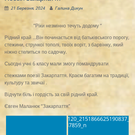
21 Березня, 2024
Галина Дикун
“Ріки незмінно течуть додому “
Рідний край …Він починається від батьківського порогу,
стежини, стрункої тополі, твоїх воріт, з
барвінку, який
ніжно стелиться по садочку.
Сьогдні учні 6 класу мали змогу помандрувати
стежками поезії Закарпаття. Краєм багатим на традиції,
культуру та звичаї .
Відчути біль і гордість за свій рідний край.
Євген Маланюк “Закарпаття”