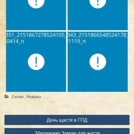
2-клас
,
Новини
Навігація
День щастя в ГПД
записів
Збережемо Землю для життя