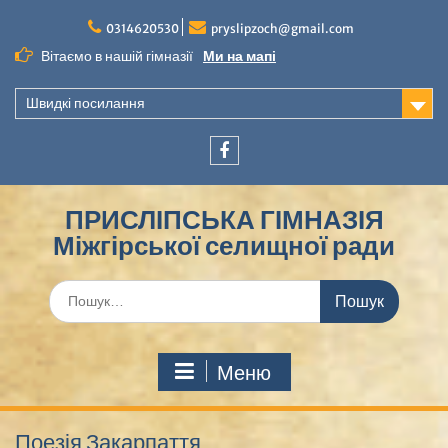
Перейти
до
0314620530
pryslipzoch@gmail.com
вмісту
Вітаємо в нашій гімназії
Ми на мапі
Швидкі посилання
Facebook
ПРИСЛІПСЬКА ГІМНАЗІЯ
Міжгірської селищної ради
Шукати:
Меню
Поезія Закарпаття