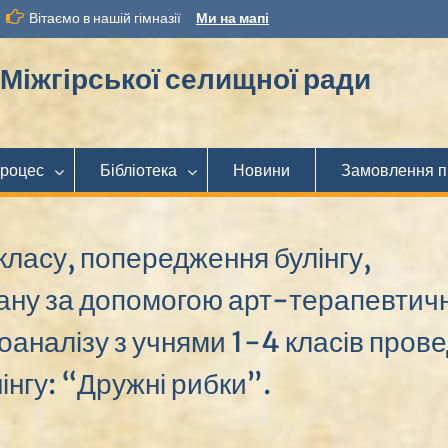
Вітаємо в нашій гімназії
Ми на мапі
іжгірської селищної ради
процес
Бібліотека
Новини
Замовлення п
класу, попередження булінгу,
ану за допомогою арт-терапевтич
оаналізу з учнями 1-4 класів прове
інгу: “Дружні рибки”.