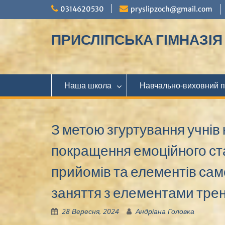
Перейти
0314620530
pryslipzoch@gmail.com
до
вмісту
ПРИСЛІПСЬКА ГІМНАЗІЯ М
Наша школа
Навчально-виховний 
З метою згуртування учнів 
покращення емоційного ст
прийомів та елементів сам
заняття з елементами трен
28 Вересня, 2024
Андріана Головка