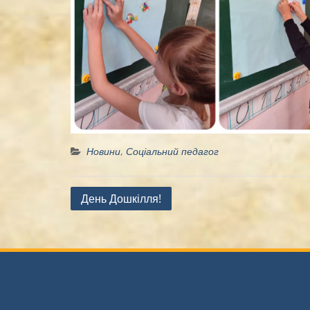
Новини
,
Соціальний педагог
Навігація
День Дошкілля!
записів