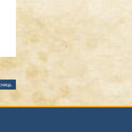
сниць