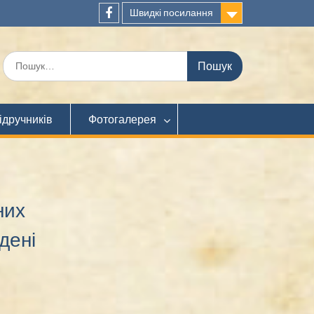
Швидкі посилання
Facebook
Шукати:
ідручників
Фотогалерея
них
дені