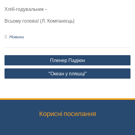
Хліб-годувальник –
Всьому голова! (Л. Компанієць)
Новини
Навігація
Пленер Падіюн
записів
“Океан у пляшці”
Корисні посилання