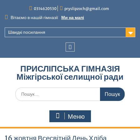
Перейти
0314620530
pryslipzoch@gmail.com
до
вмісту
Вітаємо в нашій гімназії
Ми на мапі
Швидкі посилання
Facebook
ПРИСЛІПСЬКА ГІМНАЗІЯ
Міжгірської селищної ради
Шукати:
Меню
16 жовтня Всесвітній День Хліба