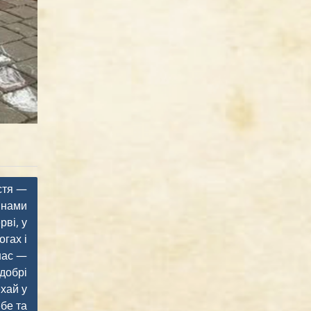
стя —
 нами
рві, у
гах і
нас —
 добрі
хай у
ебе та