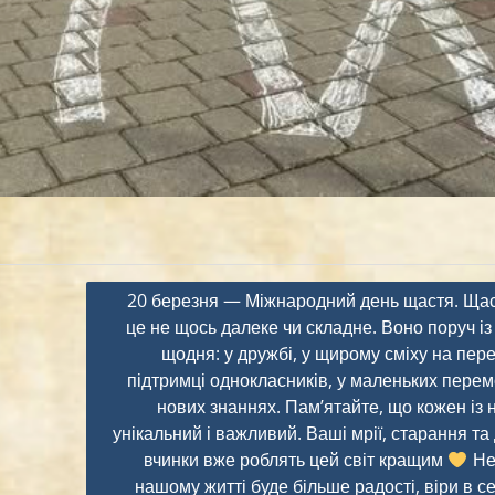
20 березня — Міжнародний день щастя. Ща
це не щось далеке чи складне. Воно поруч із
щодня: у дружбі, у щирому сміху на пере
підтримці однокласників, у маленьких перемо
нових знаннях. Пам’ятайте, що кожен із 
унікальний і важливий. Ваші мрії, старання та
вчинки вже роблять цей світ кращим
Не
нашому житті буде більше радості, віри в с