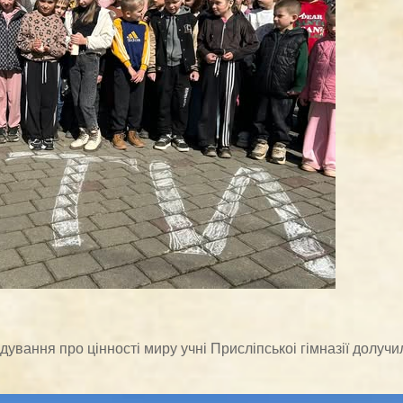
дування про цінності миру учні Присліпськоі гімназії долучи