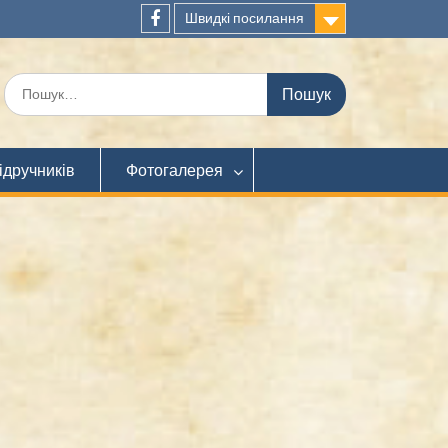
Швидкі посилання
Facebook
Шукати:
ідручників
Фотогалерея