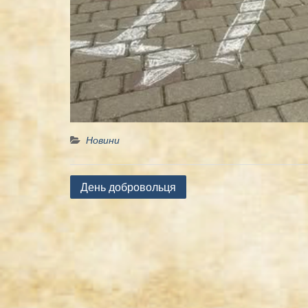
Новини
Навігація
День добровольця
записів