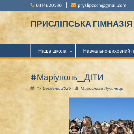
Перейти
0314620530
pryslipzoch@gmail.com
до
вмісту
ПРИСЛІПСЬКА ГІМНАЗІЯ М
Наша школа
Навчально-виховний 
#Маріуполь_ДІТИ
17 Березня, 2026
Мирослава Лучинець