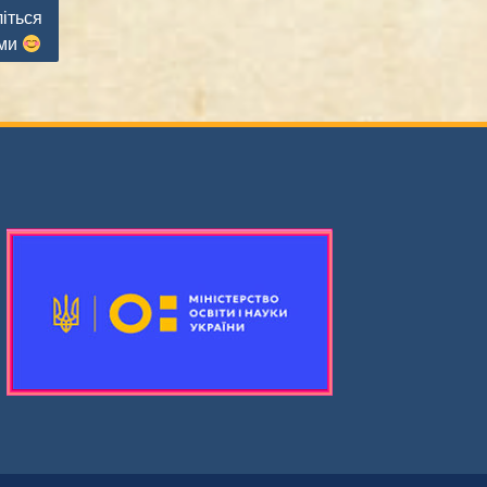
літься
ими