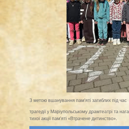
З метою вшанування памʼяті загиблих під час
трагедії у Маріупольському драмтеатрі та нага
тихої акції памʼяті «Втрачене дитинство».