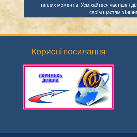
теплих моментів. Усміхайтеся частіше і ді
своїм щастям з інш
Корисні посилання