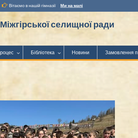
Вітаємо в нашій гімназії
Ми на мапі
іжгірської селищної ради
процес
Бібліотека
Новини
Замовлення п