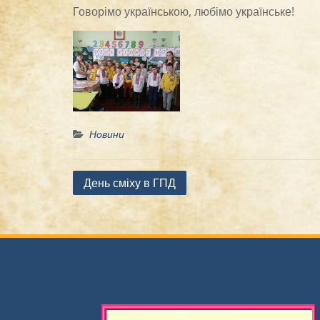
Говорімо українською, любімо українське!
Новини
Навігація
День сміху в ГПД
записів