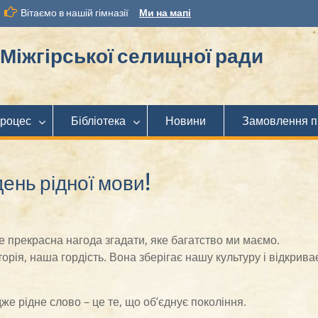
Вітаємо в нашій гімназії
Ми на мапі
іжгірської селищної ради
процес
Бібліотека
Новини
Замовлення п
ень рідної мови!
це прекрасна нагода згадати, яке багатство ми маємо.
рія, наша гордість. Вона зберігає нашу культуру і відкрива
же рідне слово – це те, що об’єднує покоління.