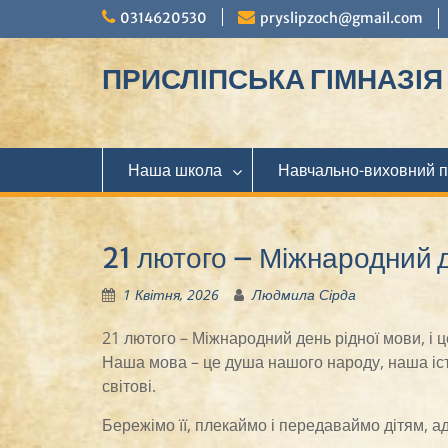
Перейти
0314620530
pryslipzoch@gmail.com
до
вмісту
ПРИСЛІПСЬКА ГІМНАЗІЯ М
Наша школа
Навчально-виховний 
21 лютого – Міжнародний д
1 Квітня, 2026
Людмила Сірда
21 лютого – Міжнародний день рідної мови, і 
Наша мова – це душа нашого народу, наша істо
світові.
Бережімо її, плекаймо і передаваймо дітям, ад