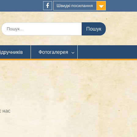
Швидкі посилання
Facebook
Шукати:
ідручників
Фотогалерея
є нас