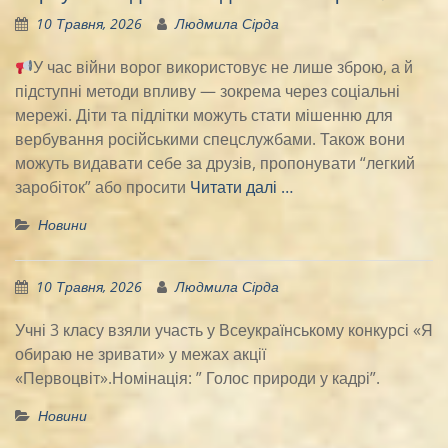
10 Травня, 2026
Людмила Сірда
У час війни ворог використовує не лише зброю, а й
підступні методи впливу — зокрема через соціальні
мережі. Діти та підлітки можуть стати мішенню для
вербування російськими спецслужбами. Також вони
можуть видавати себе за друзів, пропонувати “легкий
заробіток” або просити
Читати далі …
Новини
10 Травня, 2026
Людмила Сірда
Учні 3 класу взяли участь у Всеукраїнському конкурсі «Я
обираю не зривати» у межах акції
«Первоцвіт».Номінація: ” Голос природи у кадрі”.
Новини