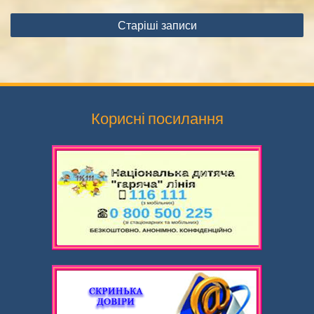
Навігація
Старіші записи
за
записами
Корисні посилання