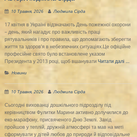
10 Травня, 2026
Людмила Сірда
17 квітня в Україні відзначають День пожежної охорони
– день, який нагадує про важливість праці
рятувальників і про правила, що допомагають зберегти
життя та здоров’я в небезпечних ситуаціях.Це офіційне
професійне свято було встановлене указом
Президента у 2013 році, щоб вшанувати
Читати далі …
Новини
10 Травня, 2026
Людмила Сірда
Сьогодні вихованці дошкільного підрозділу під
керівництвом Фулитки Марини активно долучилися до
еко-марафону, присвяченого Дню Землі. Захід
пройшов у теплій, дружній атмосфері та мав на меті
сформувати у дітей любов до природи й відповідальне