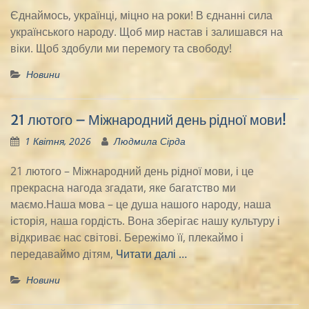
Єднаймось, українці, міцно на роки! В єднанні сила
українського народу. Щоб мир настав і залишався на
віки. Щоб здобули ми перемогу та свободу!
Новини
21 лютого – Міжнародний день рідної мови!
1 Квітня, 2026
Людмила Сірда
21 лютого – Міжнародний день рідної мови, і це
прекрасна нагода згадати, яке багатство ми
маємо.Наша мова – це душа нашого народу, наша
історія, наша гордість. Вона зберігає нашу культуру і
відкриває нас світові. Бережімо її, плекаймо і
передаваймо дітям,
Читати далі …
Новини