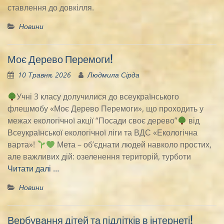
ставлення до довкілля.
Новини
Моє Дерево Перемоги!
10 Травня, 2026
Людмила Сірда
Учні 3 класу долучилися до всеукраїнського
флешмобу «Моє Дерево Перемоги», що проходить у
межах екологічної акції “Посади своє дерево”
від
Всеукраїнської екологічної ліги та ВДС «Екологічна
варта»!
Мета – об’єднати людей навколо простих,
але важливих дій: озеленення територій, турботи
Читати далі …
Новини
Вербування дітей та підлітків в інтернеті!