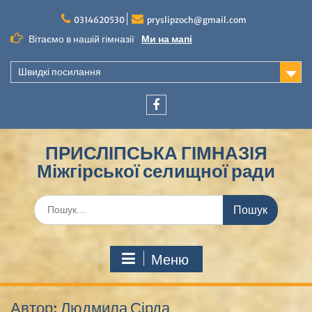
Перейти
до
0314620530
pryslipzoch@gmail.com
вмісту
Вітаємо в нашій гімназії
Ми на мапі
Швидкі посилання
Facebook
ПРИСЛІПСЬКА ГІМНАЗІЯ
Міжгірської селищної ради
Шукати:
Меню
Автор:
Людмила Сірда