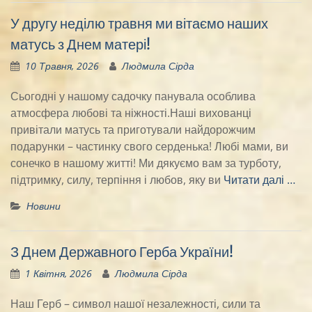
У другу неділю травня ми вітаємо наших
матусь з Днем матері!
10 Травня, 2026
Людмила Сірда
Сьогодні у нашому садочку панувала особлива
атмосфера любові та ніжності.Наші вихованці
привітали матусь та приготували найдорожчим
подарунки – частинку свого серденька! Любі мами, ви
сонечко в нашому житті! Ми дякуємо вам за турботу,
підтримку, силу, терпіння і любов, яку ви
Читати далі …
Новини
З Днем Державного Герба України!
1 Квітня, 2026
Людмила Сірда
Наш Герб – символ нашої незалежності, сили та