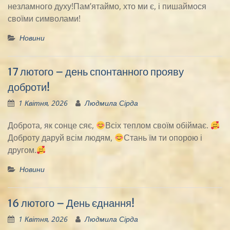
незламного духу!Пам’ятаймо, хто ми є, і пишаймося
своїми символами!
Новини
17 лютого – день спонтанного прояву
доброти!
1 Квітня, 2026
Людмила Сірда
Доброта, як сонце сяє,
Всіх теплом своїм обіймає.
Доброту даруй всім людям,
Стань їм ти опорою і
другом.
Новини
16 лютого – День єднання!
1 Квітня, 2026
Людмила Сірда