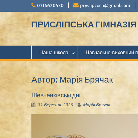
Перейти
0314620530
pryslipzoch@gmail.com
до
вмісту
ПРИСЛІПСЬКА ГІМНАЗІЯ М
Наша школа
Навчально-виховний 
Автор:
Марія Брячак
Шевченківські дні
31 Березня, 2026
Марія Брячак