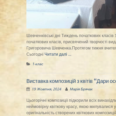
Шевченківські дні Тиждень початкових класів 
початкових класів, присвячений творчості вид
Григоровича Шевченка.Протягом тижня вчителя
Сьогодні
Читати далі …
1-клас
Виставка композицій з квітів “Дари ос
19 Жовтня, 2024
Марія Брячак
Цьогорічні композиції підкорили всіх винахідл
неймовірну квіткову красу, якою милувалися уч
оригінальність створених квіткових композицій