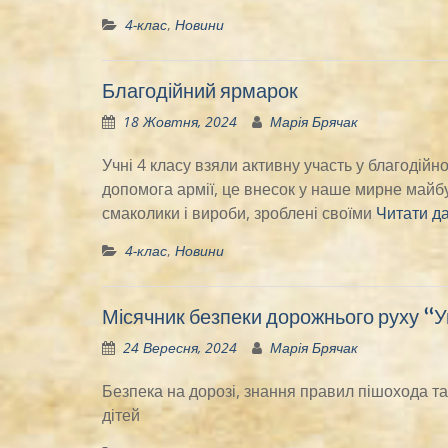
4-клас
,
Новини
Благодійний ярмарок
18 Жовтня, 2024
Марія Брячак
Учні 4 класу взяли активну участь у благодій
допомога армії, це внесок у наше мирне майбут
смаколики і вироби, зроблені своїми
Читати да
4-клас
,
Новини
Місячник безпеки дорожнього руху “Ув
24 Вересня, 2024
Марія Брячак
Безпека на дорозі, знання правил пішохода та
дітей