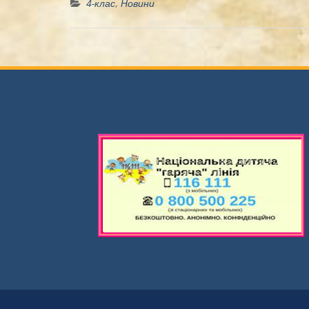
4-клас
,
Новини