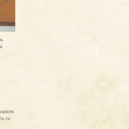
нь
са
творили
ть та