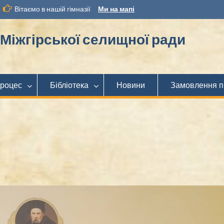
Вітаємо в нашій гімназії
Ми на мапі
іжгірської селищної ради
процес
Бібліотека
Новини
Замовлення п