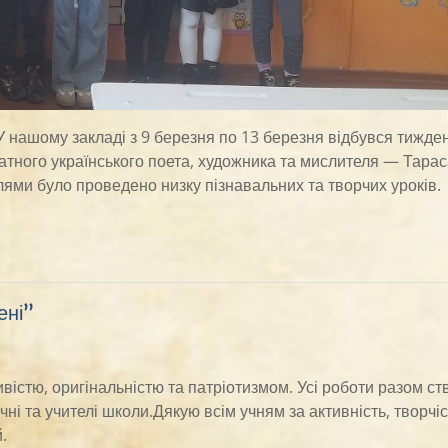
У нашому закладі з 9 березня по 13 березня відбувся тижде
атного українського поета, художника та мислителя — Тара
ми було проведено низку пізнавальних та творчих уроків.
ені”
ивістю, оригінальністю та патріотизмом. Усі роботи разом с
ні та учителі школи.Дякую всім учням за активність, творчіс
.