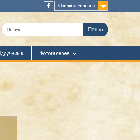
Швидкі посилання
Facebook
Шукати:
ідручників
Фотогалерея