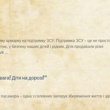
ному армарку на підтримку ЗСУ. Підтримка ЗСУ – це не прост
нє, у безпеку наших дітей і рідних. Діти продавали різні
лі …
ага! Діти на дорозі!”
 пасажира – одна з головних запорук збереження життя і зд