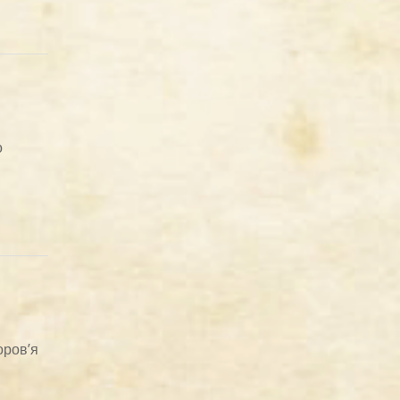
о
оров’я