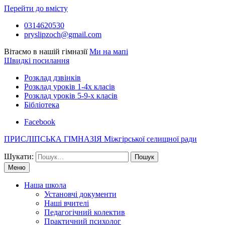
Перейти до вмісту
0314620530
pryslipzoch@gmail.com
Вітаємо в нашій гімназії
Ми на мапі
Швидкі посилання
Розклад дзвінків
Розклад уроків 1-4х класів
Розклад уроків 5-9-х класів
Бібліотека
Facebook
ПРИСЛІПСЬКА ГІМНАЗІЯ Міжгірської селищної ради
Шукати:
Меню
Наша школа
Установчі документи
Наші вчителі
Педагогічний колектив
Практичний психолог