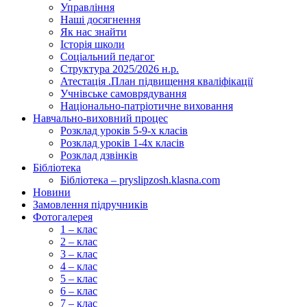
Управління
Наші досягнення
Як нас знайти
Історія школи
Соціальний педагог
Структура 2025/2026 н.р.
Атестація .План підвищення кваліфікації
Учнівське самоврядування
Національно-патріотичне виховання
Навчально-виховний процес
Розклад уроків 5-9-х класів
Розклад уроків 1-4х класів
Розклад дзвінків
Бібліотека
Бібліотека – pryslipzosh.klasna.com
Новини
Замовлення підручників
Фотогалерея
1 – клас
2 – клас
3 – клас
4 – клас
5 – клас
6 – клас
7 – клас