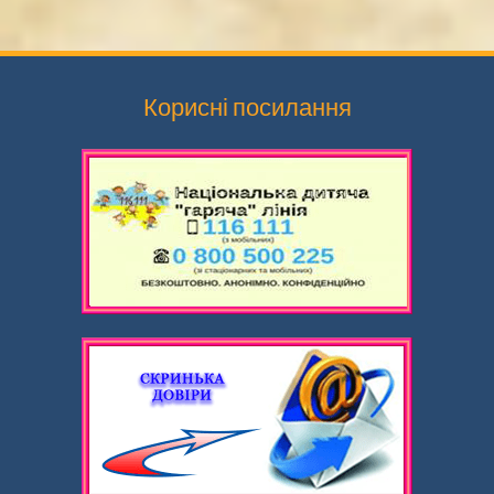
записами
Корисні посилання