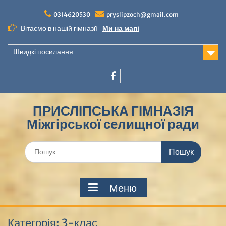
Перейти
до
0314620530
pryslipzoch@gmail.com
вмісту
Вітаємо в нашій гімназії
Ми на мапі
Швидкі посилання
Facebook
ПРИСЛІПСЬКА ГІМНАЗІЯ
Міжгірської селищної ради
Шукати:
Меню
Категорія:
3-клас