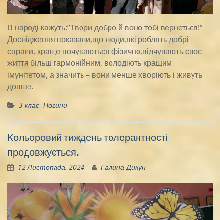
В народі кажуть:”Твори добро й воно тобі вернеться!”
Дослідження показали,що люди,які роблять добрі
справи, краще почуваються фізично,відчувають своє
життя більш гармонійним, володіють кращим
імунітетом, а значить – вони менше хворіють і живуть
довше.
3-клас
,
Новини
Кольоровий тиждень толерантності
продовжується.
12 Листопада, 2024
Галина Дикун