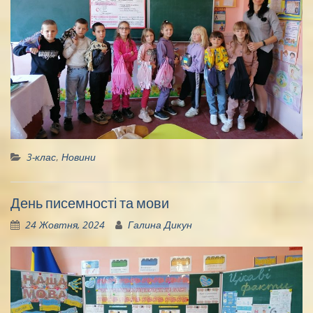
3-клас
,
Новини
День писемності та мови
24 Жовтня, 2024
Галина Дикун