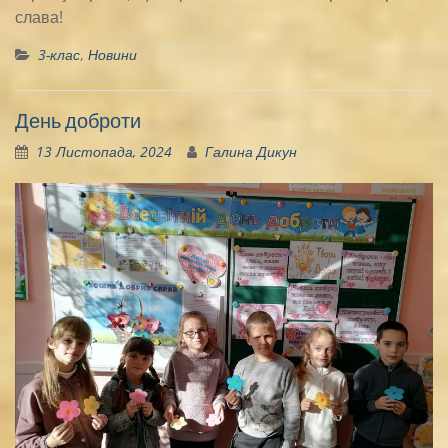
слава!
3-клас
,
Новини
День доброти
13 Листопада, 2024
Галина Дикун