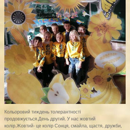
Кольоровий тиждень толерантності
продовжується.День другий. У нас жовтий
колір.Жовтий- це колір Сонця, смайла, щастя, дружби,