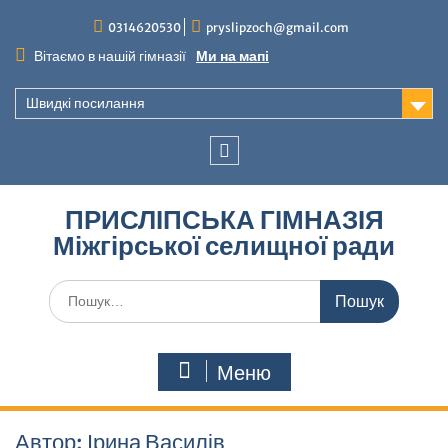
Перейти
0314620530
pryslipzoch@gmail.com
до
вмісту
Вітаємо в нашій гімназії
Ми на мапі
Швидкі посилання
Facebook
ПРИСЛІПСЬКА ГІМНАЗІЯ
Міжгірської селищної ради
Шукати:
Меню
Автор:
Ірина Василів